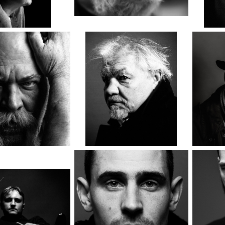
Отец и сын
Михаил
Дмитрий