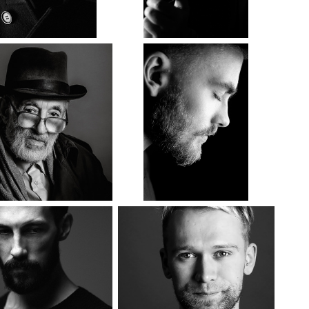
Дмитрий
Матвей